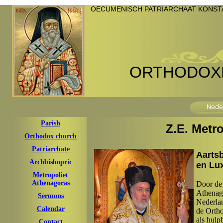
OECUMENISCH PATRIARCHAAT KONSTA
ORTHODOXE
Parish
Z.E. Metr
Orthodox church
Patriarchate
Aarts
Archbishopric
en Lu
Metropoliet
Athenagoras
Door de 
Athenago
Sermons
Nederla
Calendar
de Orth
als hulp
Contact