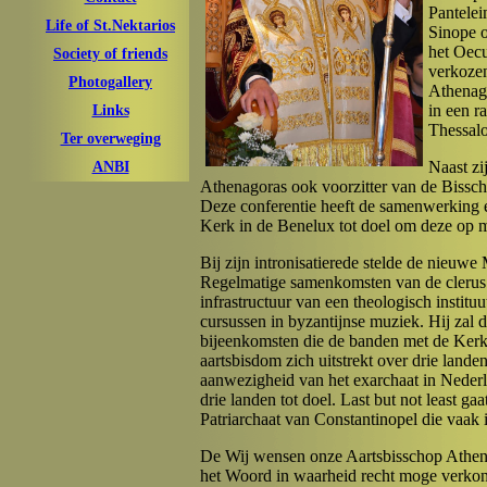
Pantelei
Life of St.Nektarios
Sinope o
het Oecu
Society of friends
verkozen
Photogallery
Athenago
in een r
Links
Thessalo
Ter overweging
Naast zi
ANBI
Athenagoras ook voorzitter van de Bisscho
Deze conferentie heeft de samenwerking e
Kerk in de Benelux tot doel om deze op me
Bij zijn intronisatierede stelde de nieuwe 
Regelmatige samenkomsten van de clerus 
infrastructuur van een theologisch instit
cursussen in byzantijnse muziek. Hij zal de
bijeenkomsten die de banden met de Kerk
aartsbisdom zich uitstrekt over drie lande
aanwezigheid van het exarchaat in Nederla
drie landen tot doel. Last but not least 
Patriarchaat van Constantinopel die vaak
De Wij wensen onze Aartsbisschop Athenag
het Woord in waarheid recht moge verko