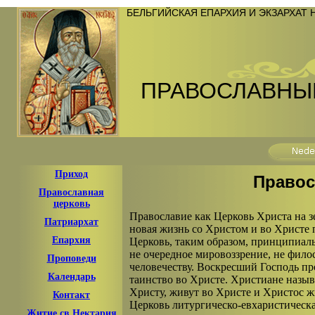
БЕЛЬГИЙСКАЯ ЕПАРХИЯ И ЭКЗАРХАТ
ПРАВОСЛАВНЫ
Приход
Правос
Православная
церковь
Православие как Церковь Христа на з
Патриархат
новая жизнь со Христом и во Христе 
Епархия
Церковь, таким образом, принципиаль
не очередное мировоззрение, не фило
Проповеди
человечеству. Воскресший Господь пр
Календарь
таинство во Христе. Христиане назы
Христу, живут во Христе и Христос ж
Контакт
Церковь литургическо-евхаристическа
Житие cв.Нектария