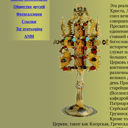
Эта реал
Общество друзей
Христа, 
Фотогаллерея
союз веч
совершен
Ссылки
Пресвято
Ter overweging
единение
ставшей 
ANBI
богослов
историче
служат н
больших 
Церковь 
континен
различны
великих 
день Пра
старейши
(Вселенс
кафедрой
Патриарх
Сербский
Грузински
Кроме то
Церкви, такие как Кипрская, Греческ