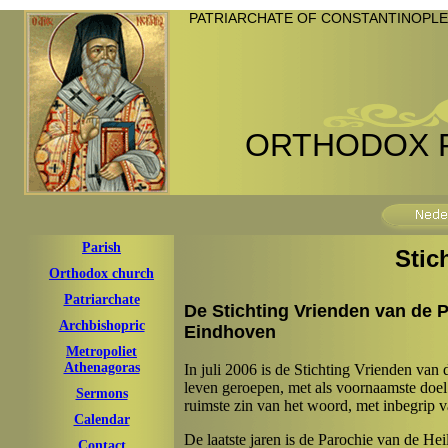
PATRIARCHATE OF CONSTANTINOPLE
ORTHODOX P
Parish
Stic
Orthodox church
Patriarchate
De Stichting Vrienden van de P
Archbishopric
Eindhoven
Metropoliet
Athenagoras
In juli 2006 is de Stichting Vrienden van
leven geroepen, met als voornaamste doel 
Sermons
ruimste zin van het woord, met inbegrip va
Calendar
De laatste jaren is de Parochie van de Hei
Contact