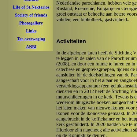
Nederlandse parochianen, hebben vele ge
Life of St.Nektarios
Rusland, Roemenië, Bulgarije en Georgi
groei ontstaat er behoefte aan betere voo
Society of friends
validen, een bibliotheek, gastvrijheid...
Photogallery
Links
Ter overweging
Activiteiten
ANBI
In de afgelopen jaren heeft de Stichting 
te leggen in de zalen van de Parochieruim
(2008), en door een ruimte te huren en in
catechese en gespreksgroepen, tijdens de 
aansluiten bij de doelstellingen van de Pa
aangeschaft voor in het altaar en zangboe
versterkingsapparatuur (een geluidsinstall
diensten en in 2012 heeft de Stichting Vr
muurschilderingen in de kerk. Tevens is 
wederom liturgische boeken aangeschaft v
het laten maken van nieuwe ikonen voor 
ikonen voor de ikonostase gemaakt. In 201
aangebracht in de koffiekamer en het trap
kerk geschilderd. In 2020 hadden we te m
Hierdoor zijn nagenoeg alle activiteiten s
op de Koninklijke deuren.