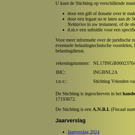
U kunt de Stichting op verschillende man
door een gift of donatie over te ma
door een legaat na te laten aan
de S
Nektarios
in uw testament, of de st
d.m.v een subsidie voor een specifi
Voor meer informatie over de juridische 
eventuele belastingtechnische voordelen,
belastingdienst.
rekeningnummer:
NL17INGB0002370
BIC:
INGBNL2A
t.n.v.:
Stichting Vrienden va
De Stichting is ingeschreven in het
hande
17193672.
De Stichting is een
A.N.B.I.
(Fiscaal num
Jaarverslag
Jaarverslag 2024