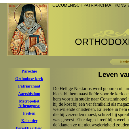
OECUMENISCH PATRIARCHAAT KONSTA
ORTHODOXE
Parochie
Leven van
Orthodoxe kerk
Patriarchaat
De Heilige Nektarios werd geboren uit ar
bleek bij hem naast liefde voor de kerk e
Aartsbisdom
hem voor zijn studie naar Constantinopel 
Metropoliet
hij de kost bij een ver familielid als ma
Athenagoras
welwillende christenen. Er leefde in he
Preken
die hij verzenden moest, schreef hij spre
was gewest. Elke dag schreef hij zoveel m
Kalender
de klanten ze uit nieuwsgierigheid zouden
Bereikbaarheid