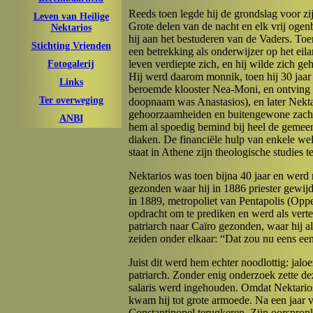
Reeds toen legde hij de grondslag voor zi
Leven van Heilige
Grote delen van de nacht en elk vrij ogen
Nektarios
hij aan het bestuderen van de Vaders. Toen
Stichting Vrienden
een betrekking als onderwijzer op het eila
leven verdiepte zich, en hij wilde zich ge
Fotogalerij
Hij werd daarom monnik, toen hij 30 jaar
Links
beroemde klooster Nea-Moni, en ontving 
Ter overweging
doopnaam was Anastasios), en later Nekta
gehoorzaamheiden en buitengewone zach
ANBI
hem al spoedig bemind bij heel de gemeens
diaken. De financiële hulp van enkele we
staat in Athene zijn theologische studies t
Nektarios was toen bijna 40 jaar en werd
gezonden waar hij in 1886 priester gewijd 
in 1889, metropoliet van Pentapolis (Oppe
opdracht om te prediken en werd als ver
patriarch naar Caïro gezonden, waar hij 
zeiden onder elkaar: “Dat zou nu eens een
Juist dit werd hem echter noodlottig: jalo
patriarch. Zonder enig onderzoek zette dez
salaris werd ingehouden. Omdat Nektarios
kwam hij tot grote armoede. Na een jaar v
Constantinopel terugkeren. Zijn oorspronk