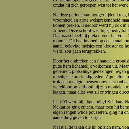
omdat hij zich geroepen wist tot het wer
Na deze periode van honger lijden kreeg h
vroomheid en grote welsprekendheid maakt
komen preken. Hierdoor werd hij ook in 18
Athene. Deze school wist hij spoedig tot h
Daarnaast bleef hij preken voor het volk. 
monnik. Dit had invloed op een aantal jon
aantal gelovige meisjes een klooster op het
werd, zou gaan terugtrekken.
Door het ontbreken een financiële grondsia
putte hem lichamelijk volkomen uit. Maar
gebeuren: plotselinge genezingen, regen g
moeilijkste omstandigheden. Zijn liefde tot
trok een menigte mensen onweerstaanbaar t
wereldoorlog verbood hij zijn monialen m
leggen, maar alles wat zij ontvingen direct
In 1899 werd hij uitgenodigd zich kandidaa
Nektarios ging erheen, maar toen hij beme
eigen rangen wilde pousseren, ging hij on
aanleiding geven tot strijd.
Naast al de taken die hij op zich nam, von