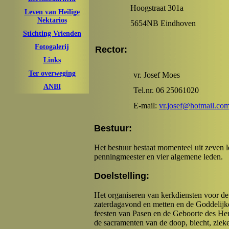
Hoogstraat 301a
Leven van Heilige
Nektarios
5654NB Eindhoven
Stichting Vrienden
Fotogalerij
Rector:
Links
Ter overweging
vr. Josef Moes
ANBI
Tel.nr. 06 25061020
E-mail:
vr.josef@hotmail.co
Bestuur:
Het bestuur bestaat momenteel uit zeven le
penningmeester en vier algemene leden.
Doelstelling:
Het organiseren van kerkdiensten voor de
zaterdagavond en metten en de Goddelij
feesten van Pasen en de Geboorte des Her
de sacramenten van de doop, biecht, zie