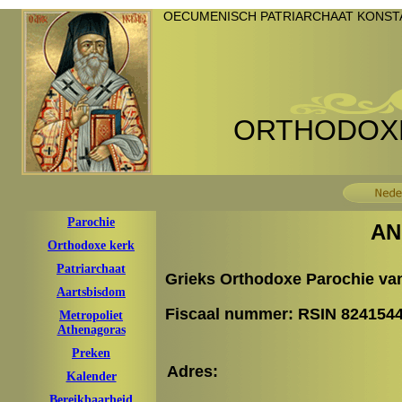
OECUMENISCH PATRIARCHAAT KONSTA
ORTHODOXE
Parochie
AN
Orthodoxe kerk
Patriarchaat
Grieks Orthodoxe Parochie van
Aartsbisdom
Fiscaal nummer: RSIN 824154
Metropoliet
Athenagoras
Preken
Adres:
Kalender
Bereikbaarheid