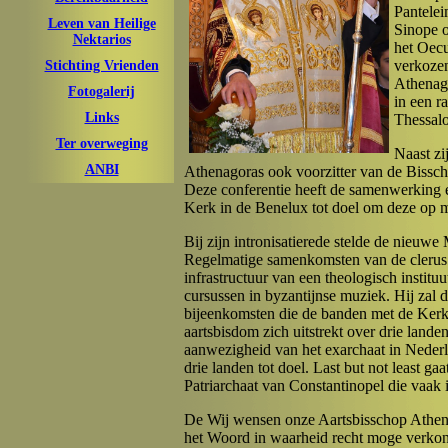
Pantelei
Leven van Heilige
Sinope o
Nektarios
het Oecu
verkozen
Stichting Vrienden
Athenago
Fotogalerij
in een r
Links
Thessalo
Ter overweging
Naast zi
ANBI
Athenagoras ook voorzitter van de Bisscho
Deze conferentie heeft de samenwerking e
Kerk in de Benelux tot doel om deze op me
Bij zijn intronisatierede stelde de nieuwe 
Regelmatige samenkomsten van de clerus 
infrastructuur van een theologisch instit
cursussen in byzantijnse muziek. Hij zal de
bijeenkomsten die de banden met de Kerk
aartsbisdom zich uitstrekt over drie lande
aanwezigheid van het exarchaat in Nederla
drie landen tot doel. Last but not least 
Patriarchaat van Constantinopel die vaak
De Wij wensen onze Aartsbisschop Athenag
het Woord in waarheid recht moge verko