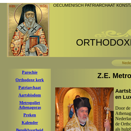
OECUMENISCH PATRIARCHAAT KONSTA
ORTHODOXE
Parochie
Z.E. Metr
Orthodoxe kerk
Patriarchaat
Aarts
Aartsbisdom
en Lu
Metropoliet
Athenagoras
Door de 
Athenago
Preken
Nederla
Kalender
de Orth
als hulp
Bereikbaarheid